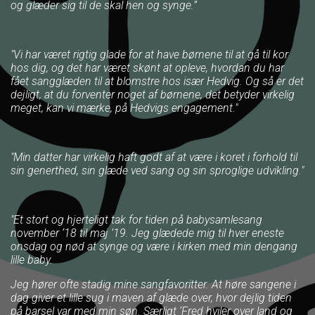
og glæder sig til de skal hen og synge.”
"Vi har været rigtig glade for at have børnene til at gå til kor
hos dig, og det har været skønt at opleve, hvordan du har
fået sangglæden til at blomstre hos især Hedvig. Og så er det
dejligt, at du forventer noget af børnene, det betyder virkelig
meget, kan vi mærke, på Hedvigs engagement."
"Min datter har virkelig haft godt af at være i koret i forhold til
sin generthed, sin glæde ved sang og sin sproglige udvikling."
"Et stort og hjerteligt tak for tiden på babysamlesang
november ‘18 til maj ‘19. Jeg glædede mig til hver eneste
onsdag og nød at synge og være i kirken med min dengang
lille baby.
Jeg hører ofte stadig mine sangfavoritter. At høre sangene i
dag giver et lille sug i maven af glæde over, hvor dejlig tiden
på barsel var med min søn. Særligt ‘Fred hviler over land og