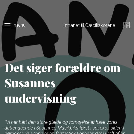
menu
Intranet til Cæciliakorene
Det siger forældre om
Susannes
undervisning
”Vi har haft den store glæde og fornøjelse af have vores
datter gående i Susannes Musikbiks først i spirekor, siden i
børnekor. Susanne er en fantastisk korleder, der i kraft af en