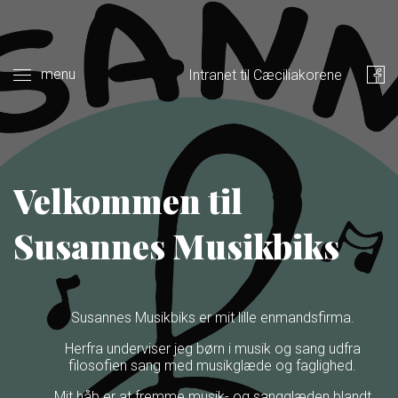
menu
Intranet til Cæciliakorene
Velkommen til
Susannes Musikbiks
Susannes Musikbiks er mit lille enmandsfirma.
Herfra underviser jeg børn i musik og sang udfra
filosofien sang med musikglæde og faglighed.
Mit håb er at fremme musik- og sangglæden blandt