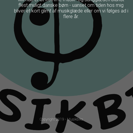
flest muligt danske børn - uanset om tiden hos mig
bliver et kort glimt af musikglæde eller om vi følges ad i
flere år.
Copyright 2019 - Musikbiks