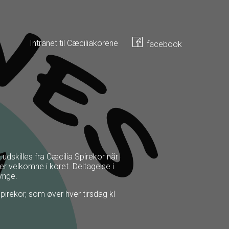
Intranet til Cæciliakorene
facebook
udskilles fra Cæcilia Spirekor når
e er velkomne i koret. Deltagelse i
synge.
irekor, som øver hver tirsdag kl