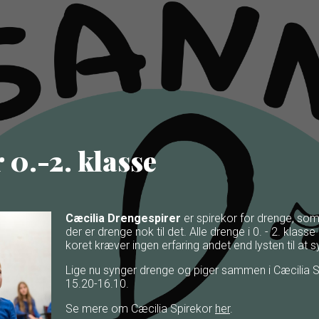
 0.-2. klasse
Cæcilia Drengespirer
er spirekor for drenge, som 
der er drenge nok til det. Alle drenge i 0. - 2. klass
koret kræver ingen erfaring andet end lysten til at 
Lige nu synger drenge og piger sammen i Cæcilia Sp
15.20-16.10.
Se mere om Cæcilia Spirekor
her
.